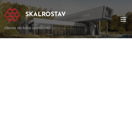
SKALROSTAV
Jdeme do toho společně
!