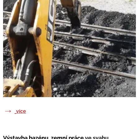
→
více
Výstavba bazénu, zemní práce
ve svahu