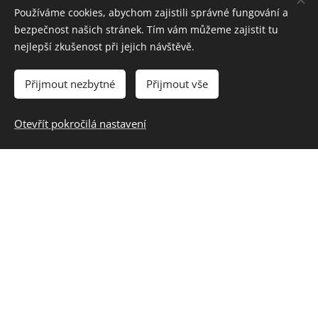
Používáme cookies, abychom zajistili správné fungování a
bezpečnost našich stránek. Tím vám můžeme zajistit tu
nejlepší zkušenost při jejich návštěvě.
Přijmout nezbytné
Přijmout vše
Rekonstrukce
tratě
železniční
Otevřít pokročilá nastavení