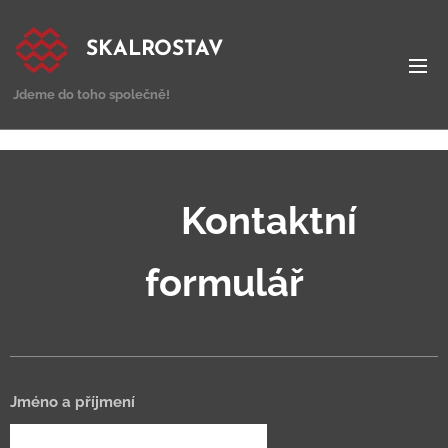
SKALROSTAV
Jdeme do toho společně
!
Kontaktní
formulář
Jméno a příjmení