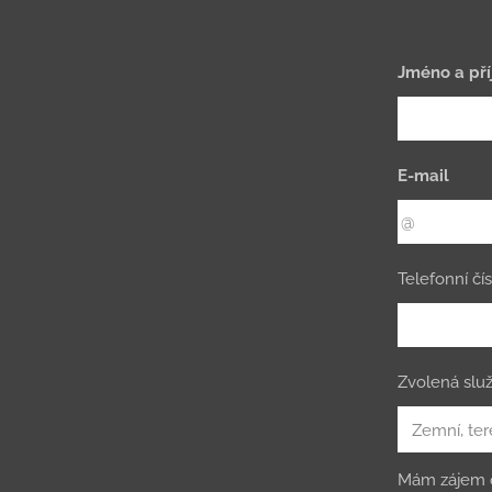
Jméno a pří
E-mail
Telefonní čís
Zvolená slu
Mám zájem 