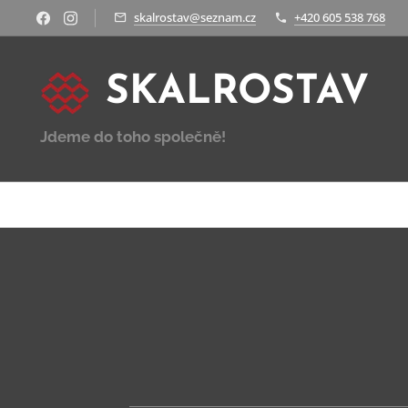
skalrostav@seznam.cz
+420 605 538 768
SKALROSTAV
Jdeme do toho společně
!