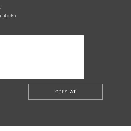
i
nabídku
ODESLAT