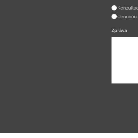
Konzultac
Cenovou 
Zpráva