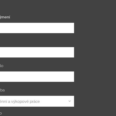
jmení
lo
žba
o